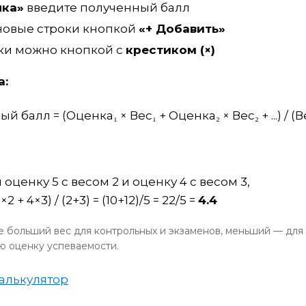
нка»
введите полученный балл
новые строки кнопкой
«+ Добавить»
оки можно кнопкой с
крестиком (×)
а:
алл = (Оценка₁ × Вес₁ + Оценка₂ × Вес₂ + ...) / (Вес₁
оценку 5 с весом 2 и оценку 4 с весом 3,
2 + 4×3) / (2+3) = (10+12)/5 = 22/5 =
4.4
 больший вес для контрольных и экзаменов, меньший — для
ю оценку успеваемости.
алькулятор