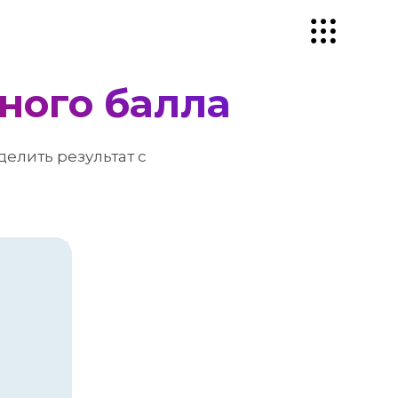
ного балла
елить результат с