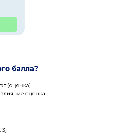
го балла?
ат (оценка)
 влияние оценка
 3)